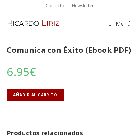
Saltar
Contacto
Newsletter
al
contenido
Menú
Comunica con Éxito (Ebook PDF)
6.95
€
Comunica
AÑADIR AL CARRITO
con
Éxito
(Ebook
PDF)
cantidad
Productos relacionados