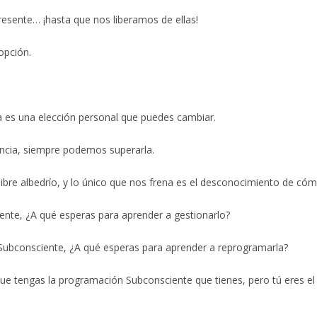
ntana
resente… ¡hasta que nos liberamos de ellas!
opción.
ia es una elección personal que puedes cambiar.
encia, siempre podemos superarla.
ibre albedrío, y lo único que nos frena es el desconocimiento de có
nte, ¿A qué esperas para aprender a gestionarlo?
e Subconsciente, ¿A qué esperas para aprender a reprogramarla?
ue tengas la programación Subconsciente que tienes, pero tú eres e