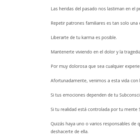
ventana
ventana
ventana
ve
CONTENIDO
Las heridas del pasado nos lastiman en el p
Repetir patrones familiares es tan solo una 
Liberarte de tu karma es posible.
Mantenerte viviendo en el dolor y la traged
Por muy dolorosa que sea cualquier experi
Afortunadamente, venimos a esta vida con l
Si tus emociones dependen de tu Subconscie
Si tu realidad está controlada por tu ment
Quizás haya uno o varios responsables de q
deshacerte de ella.