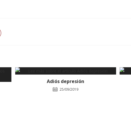
re
a
eva
ntana
Adiós depresión
25/09/2019