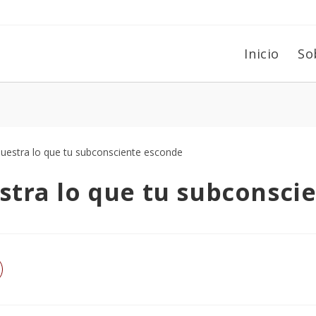
Inicio
So
stra lo que tu subconsci
re
a
eva